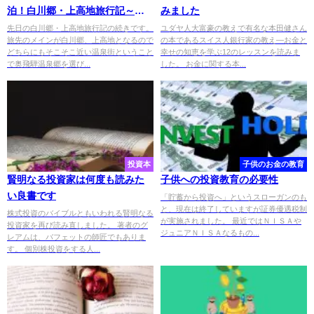
泊！白川郷・上高地旅行記～宿
みました
泊編～
先日の白川郷・上高地旅行記の続きです。
ユダヤ人大富豪の教えで有名な本田健さん
旅先のメインが白川郷、上高地となるので
の本であるスイス人銀行家の教え―お金と
どちらにもそこそこ近い温泉街ということ
幸せの知恵を学ぶ12のレッスンを読みま
で奥飛騨温泉郷を選び...
した。 お金に関する本...
投資本
子供のお金の教育
賢明なる投資家は何度も読みた
子供への投資教育の必要性
い良書です
「貯蓄から投資へ」というスローガンのも
と、現在は終了していますが証券優遇税制
株式投資のバイブルともいわれる賢明なる
が実施されました。 最近ではＮＩＳＡや
投資家を再び読み直しました。 著者のグ
ジュニアＮＩＳＡなるもの...
レアムは、バフェットの師匠でもありま
す。 個別株投資をする人...