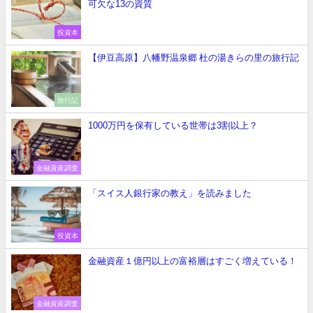
可欠な13の資質
投資本
【伊豆高原】八幡野温泉郷 杜の湯きらの里の旅行記
旅行記
1000万円を保有している世帯は3割以上？
金融資産調査
「スイス人銀行家の教え」を読みました
投資本
金融資産１億円以上の富裕層はすごく増えている！
金融資産調査