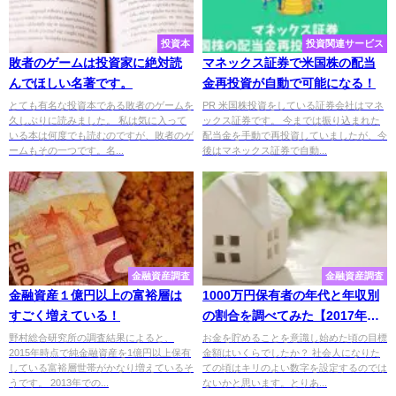
投資本
投資関連サービス
敗者のゲームは投資家に絶対読
マネックス証券で米国株の配当
んでほしい名著です。
金再投資が自動で可能になる！
とても有名な投資本である敗者のゲームを
PR 米国株投資をしている証券会社はマネ
久しぶりに読みました。 私は気に入って
ックス証券です。 今までは振り込まれた
いる本は何度でも読むのですが、敗者のゲ
配当金を手動で再投資していましたが、今
ームもその一つです。名...
後はマネックス証券で自動...
金融資産調査
金融資産調査
金融資産１億円以上の富裕層は
1000万円保有者の年代と年収別
すごく増えている！
の割合を調べてみた【2017年調
査】
野村総合研究所の調査結果によると、
お金を貯めることを意識し始めた頃の目標
2015年時点で純金融資産を1億円以上保有
金額はいくらでしたか？ 社会人になりた
している富裕層世帯がかなり増えているそ
ての頃はキリのよい数字を設定するのでは
うです。 2013年での...
ないかと思います。とりあ...