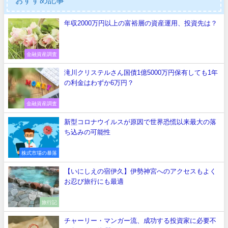
年収2000万円以上の富裕層の資産運用、投資先は？
金融資産調査
滝川クリステルさん国債1億5000万円保有しても1年
の利金はわずか6万円？
金融資産調査
新型コロナウイルスが原因で世界恐慌以来最大の落
ち込みの可能性
株式市場の暴落
【いにしえの宿伊久】伊勢神宮へのアクセスもよく
お忍び旅行にも最適
旅行記
チャーリー・マンガー流、成功する投資家に必要不